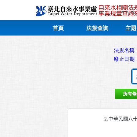
首頁
法規查詢
主題
法規名稱
廢止日期
所有條
2.
中華民國八十