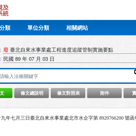
分類
單位分類
相關網站
：
廢
臺北自來水事業處工程進度追蹤管制實施要點
：
民國 89 年 07 月 03 日
文
條文總說明
條文對照表
附件
九年七月三日臺北自來水事業處北市水企字第 8920766200 號