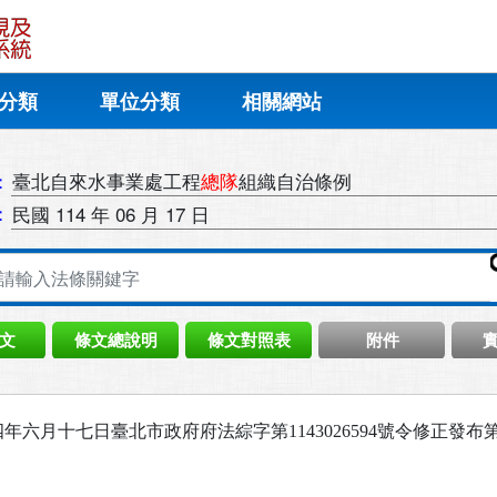
分類
單位分類
相關網站
：
臺北自來水事業處工程
總隊
組織自治條例
：
民國 114 年 06 月 17 日
文
條文總說明
條文對照表
附件
年六月十七日臺北市政府府法綜字第1143026594號令修正發布