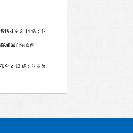
名稱及全文 14 條；並
總隊組織自治條例
布全文 13 條；並自發