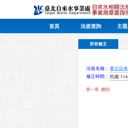
首頁
法規查詢
主題
所有條文
法規名稱：
臺北自來
修正時間：
民國 114
第一章  總則