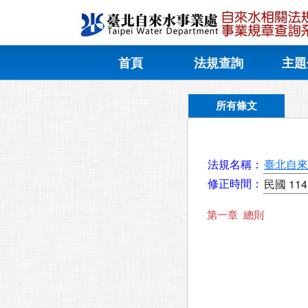
首頁
法規查詢
主題
所有條文
法規名稱：
臺北自來
修正時間：
民國 114
第一章  總則