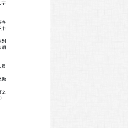
字

各

申

別

網

員

擔

之


