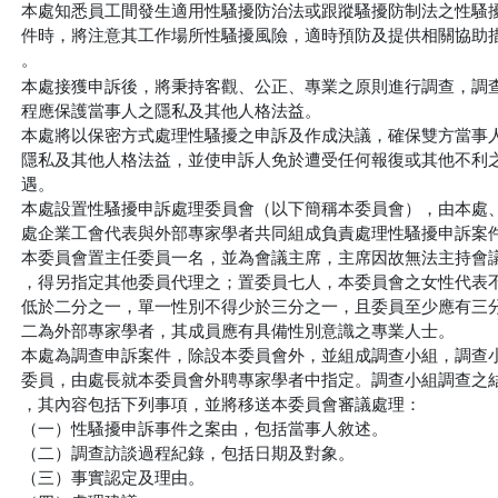
本處知悉員工間發生適用性騷擾防治法或跟蹤騷擾防制法之性騷擾
件時，將注意其工作場所性騷擾風險，適時預防及提供相關協助措
。
本處接獲申訴後，將秉持客觀、公正、專業之原則進行調查，調查
程應保護當事人之隱私及其他人格法益。

本處將以保密方式處理性騷擾之申訴及作成決議，確保雙方當事人
隱私及其他人格法益，並使申訴人免於遭受任何報復或其他不利之
遇。

本處設置性騷擾申訴處理委員會（以下簡稱本委員會），由本處、
處企業工會代表與外部專家學者共同組成負責處理性騷擾申訴案件
本委員會置主任委員一名，並為會議主席，主席因故無法主持會議
，得另指定其他委員代理之；置委員七人，本委員會之女性代表不
低於二分之一，單一性別不得少於三分之一，且委員至少應有三分
二為外部專家學者，其成員應有具備性別意識之專業人士。

本處為調查申訴案件，除設本委員會外，並組成調查小組，調查小
委員，由處長就本委員會外聘專家學者中指定。調查小組調查之結
，其內容包括下列事項，並將移送本委員會審議處理：

（一）性騷擾申訴事件之案由，包括當事人敘述。

（二）調查訪談過程紀錄，包括日期及對象。

（三）事實認定及理由。
