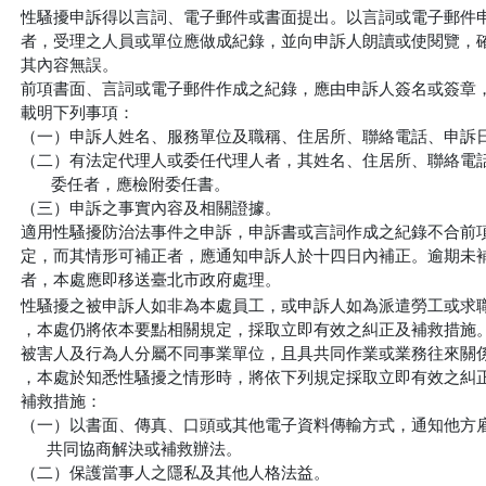
性騷擾申訴得以言詞、電子郵件或書面提出。以言詞或電子郵件申
者，受理之人員或單位應做成紀錄，並向申訴人朗讀或使閱覽，確
其內容無誤。

前項書面、言詞或電子郵件作成之紀錄，應由申訴人簽名或簽章，
載明下列事項：

（一）申訴人姓名、服務單位及職稱、住居所、聯絡電話、申訴日
（二）有法定代理人或委任代理人者，其姓名、住居所、聯絡電話
       委任者，應檢附委任書。

（三）申訴之事實內容及相關證據。

適用性騷擾防治法事件之申訴，申訴書或言詞作成之紀錄不合前項
定，而其情形可補正者，應通知申訴人於十四日內補正。逾期未補
者，本處應即移送臺北市政府處理。
性騷擾之被申訴人如非為本處員工，或申訴人如為派遣勞工或求職
，本處仍將依本要點相關規定，採取立即有效之糾正及補救措施。
被害人及行為人分屬不同事業單位，且具共同作業或業務往來關係
，本處於知悉性騷擾之情形時，將依下列規定採取立即有效之糾正
補救措施：

（一）以書面、傳真、口頭或其他電子資料傳輸方式，通知他方雇
      共同協商解決或補救辦法。

（二）保護當事人之隱私及其他人格法益。
