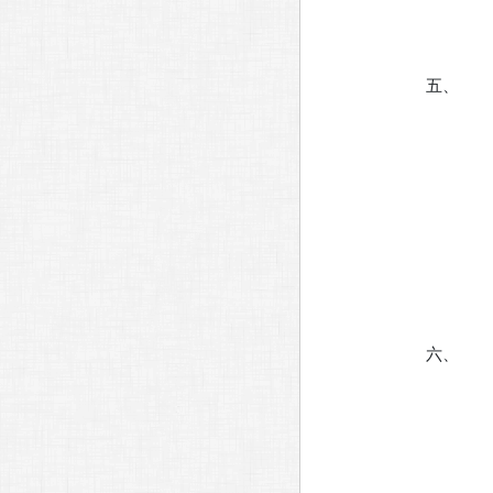
五、
六、