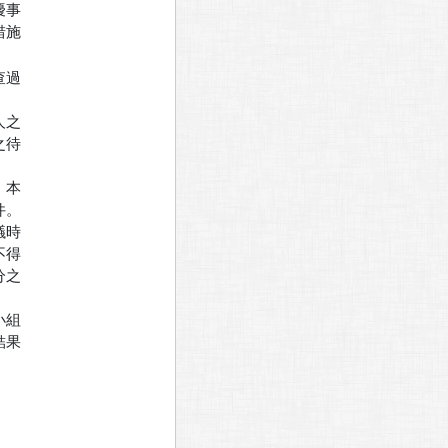
事

施

過

之

待

本

。

時

得

之

組

果
