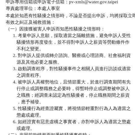
申訴專用信箱或申訴電子信箱：pv-xmls@water.gov.taipei

專責處理單位：本處人事室
本處於知悉有性騷擾之情形時，不論是否提出申訴，均將採取立即
有效之糾正及補救措施：

（一）因接獲被害人申訴而知悉性騷擾之情形時：

      1. 考量申訴人意願，採取適當之隔離措施，避免申訴人受性

         騷擾情形再度發生，並不得對申訴人之薪資等勞動條件作

         不利之變更。

      2. 對申訴人提供或轉介諮詢、醫療或心理諮商、社會福利資

         源及其他必要之服務。

      3. 啟動調查程序，對性騷擾事件之相關人員進行訪談或適當

         之調查程序。

      4. 被申訴人具權勢地位，且情節重大，於進行調查期間有先

         行停止或調整職務之必要時，得暫時停止或調整被申訴人

         之職務；經調查未認定為性騷擾者，停止職務期間之薪資

         ，應予補發。

      5. 性騷擾行為經查證屬實，將視情節輕重對行為人為適當之

         懲處或處理。

      6. 如經證實有惡意虛構之事實者，亦對申訴人為適當之懲處

         或處理。
