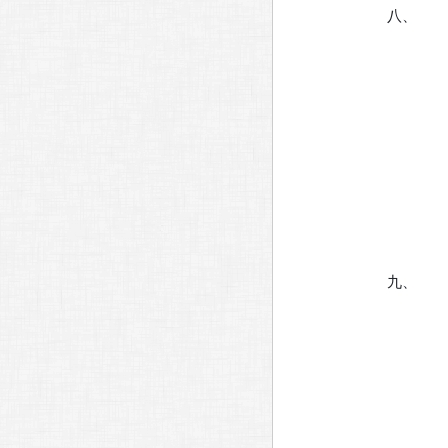
八、
九、