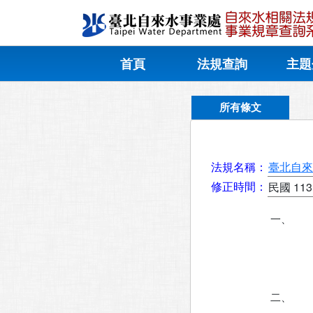
首頁
法規查詢
主題
所有條文
法規名稱：
臺北自來
修正時間：
民國 113
一、
二、