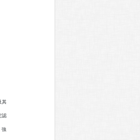
其

認

強
