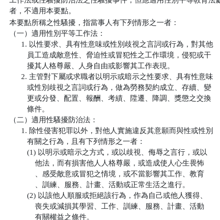
工作法或性騷擾防治法之性騷擾事件，但應適用性別平等教育法處
者，不適用本要點。
本要點所稱之性騷擾，指當事人有下列情形之一者：

（一）適用性別平等工作法：

      1. 以性要求、具有性意味或性別歧視之言詞或行為，對其他

         員工造成敵意性、脅迫性或冒犯性之工作環境，侵犯或干

         擾其人格尊嚴、人身自由或影響其工作表現。

      2. 主管對下屬或求職者以明示或暗示之性要求、具有性意味

         或性別歧視之言詞或行為，做為勞務契約成立、存續、變

         更或分發、配置、報酬、考績、陞遷、降調、獎懲之交換

         條件。

（二）適用性騷擾防治法：

      1. 除性侵害犯罪以外，對他人實施違反其意願而與性或性別

         有關之行為，且有下列情形之一者：

         (1) 以明示或暗示之方式，或以歧視、侮辱之言行，或以

             他法，而有損害他人人格尊嚴，或造成使人心生畏怖

             、感受敵意或冒犯之情境，或不當影響其工作、教育

             、訓練、服務、計畫、活動或正常生活之進行。

         (2) 以該他人順服或拒絕該行為，作為自己或他人獲得、

             喪失或減損其學習、工作、訓練、服務、計畫、活動

             有關權益之條件。
