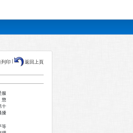
|
善列印
返回上頁
服

懲

十

擾

等
