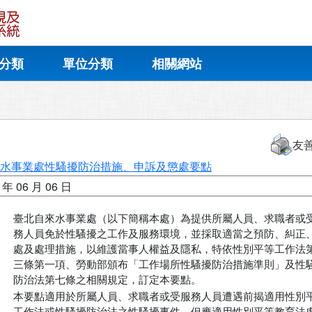
分類
單位分類
相關網站
友
水事業處性騷擾防治措施、申訴及懲處要點
 年 06 月 06 日
臺北自來水事業處（以下簡稱本處）為提供所屬人員、求職者或受
務人員免於性騷擾之工作及服務環境，並採取適當之預防、糾正、
處及處理措施，以維護當事人權益及隱私，特依性別平等工作法第
三條第一項、勞動部頒布「工作場所性騷擾防治措施準則」及性騷
防治法第七條之相關規定，訂定本要點。
本要點適用於所屬人員、求職者或受服務人員遭遇前揭適用性別平