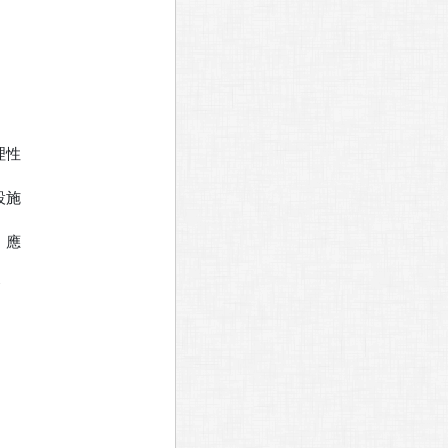
性

施

應


