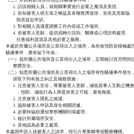
（二）非因前款情形而知悉性騷擾事件時：

      1. 訪談相關人員，就相關事實進行必要之釐清及查證。

      2. 告知被害人得主張之權益及各種救濟途徑，並依其意願協

         助其提起申訴。

      3. 對相關人員適度調整工作內容或工作場所。

      4. 依被害人意願，提供或轉介諮詢、醫療或心理諮商處理、

         社會福利資源及其他必要之服務。

本處於所屬公共場所及公眾得出入之場所，為有效預防並積極處理
騷擾事件，應有如下作為：

（一）就所屬公共場所及公眾得出入之場所，定期檢討其空間與設
      整體安全。

（二）知悉所屬公共場所及公眾得出入之場所有性騷擾事件發生，
      採取下列有效之糾正及補救措施：

      1. 注意被害人安全，尊重被害人意願，減低當事人互動之機會
         ，預防、減低行為人再度加害之可能，避免報復。

      2. 注意被害人隱私之維護。

      3. 協助被害人申訴及保全相關證據。

      4. 必要時協助通知警察機關到場處理。

      5. 檢討所屬場所安全。

      6. 其他認為必要之處置。

本處因申訴人或被害人之請求，得引介專業輔導或醫療機構。