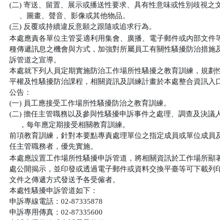
(二) 寄送、留置、展示或播送性要求、具有性意味或性別歧視之文
     、圖畫、聲音、影像或其他物品。

(三) 反覆或持續違反意願之跟隨或追求行為。
本處應責各單位主管妥適利用集會、廣播、電子郵件或內部文件等
種傳遞訊息之機會與方式，加強對所屬員工有關性騷擾防治措施及
訴管道之宣導。

本處就下列人員定期實施防治工作場所性騷擾之教育訓練，規劃性
平權及性騷擾防治課程，相關資訊及訓練計畫於本處整合資訊入口
公告：

(一) 員工應接受工作場所性騷擾防治之教育訓練。

(二) 擔任主管職務以及參與性騷擾申訴事件之處理、調查及決議人
     ，每年應定期接受相關教育訓練。

前項教育訓練，針對本要點專責處理單位之指定成員或單位成員及
任主管職務者，優先實施。
本處應設置工作場所性騷擾申訴管道，將相關資訊於工作場所顯著
處公開揭示，並印發或透過電子郵件或資料交換平臺等可下載列印
文件之傳遞方式發送予各受僱者。

本處性騷擾申訴管道如下： 

申訴專線電話：02-87335878

申訴專用傳真：02-87335600
