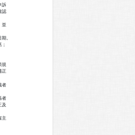
訴

認

並

期。

；

規

正

者



者

及

主
