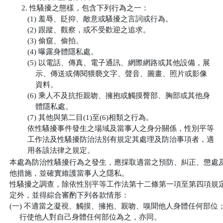
      2. 性騷擾之態樣，包含下列行為之一：

         (1) 羞辱、貶抑、敵意或騷擾之言詞或行為。

         (2) 跟蹤、觀察，或不受歡迎之追求。

         (3) 偷窺、偷拍。

         (4) 曝露身體隱私處。

         (5) 以電話、傳真、電子通訊、網際網路或其他設備，展

             示、傳送或傳閱猥褻文字、聲音、圖畫、照片或影像

             資料。

         (6) 乘人不及抗拒親吻、擁抱或觸摸臀部、胸部或其他身

             體隱私處。

         (7) 其他與第二目(1)至(6)相類之行為。

         依性騷擾事件發生之場域及當事人之身分關係，性別平等

         工作法及性騷擾防治法別有規定其處理及防治事項者，適

         用各該法律之規定。
本處為防治性騷擾行為之發生，應採取適當之預防、糾正、懲處及
他措施，並確實維護當事人之隱私。

性騷擾之調查，除依性別平等工作法第十二條第一項至第四項規定
定外，並得綜合審酌下列各款情形：

(一) 不適當之凝視、觸摸、擁抱、親吻、嗅聞他人身體任何部位；
     行使他人對自己身體任何部位為之，亦同。
